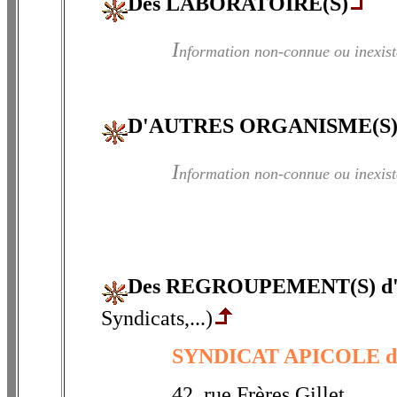
Des LABORATOIRE(S)
I
nformation non-connue ou inexist
D'AUTRES ORGANISME(S
I
nformation non-connue ou inexist
Des REGROUPEMENT(S) 
Syndicats,...)
SYNDICAT APICOLE d
42, rue Frères Gillet