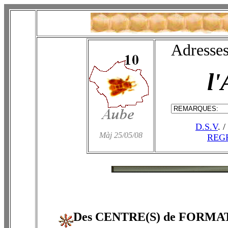
Adresses
l
D.S.V
. /
Màj 25/05/08
REG
Des CENTRE(S) de FORM