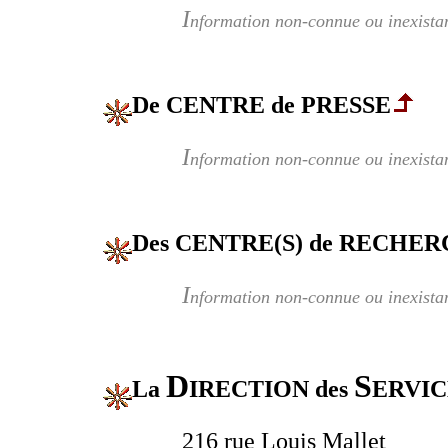
I
nformation non-connue ou inexista
De CENTRE de PRESSE
I
nformation non-connue ou inexista
Des CENTRE(S) de RECHER
I
nformation non-connue ou inexista
D
S
La
IRECTION des
ERVI
216 rue Louis Mallet