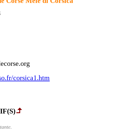
 Corse Mele di Corsica
8
ecorse.org
o.fr/corsica1.htm
F(S)
tante.