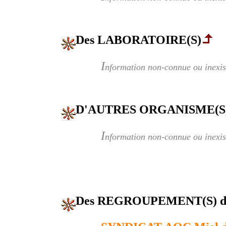
Des LABORATOIRE(S)
I
nformation non-connue ou inexis
D'AUTRES ORGANISME(S
I
nformation non-connue ou inexis
Des REGROUPEMENT(S) 