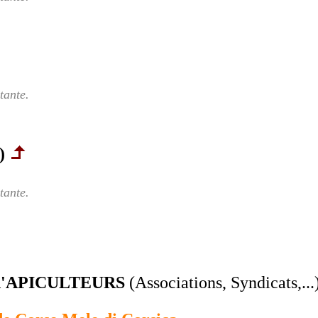
tante.
)
tante.
d'APICULTEURS
(Associations, Syndicats,...