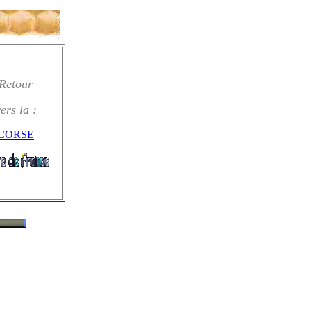
Retour
ers la :
CORSE