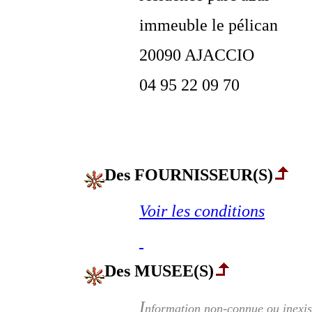
immeuble le pélican
20090 AJACCIO
04 95 22 09 70
Des FOURNISSEUR(S)
Voir les conditions
Des MUSEE(S)
I
nformation non-connue ou inexis