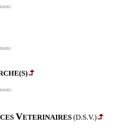
tante.
tante.
RCHE(S)
tante.
V
ICES
ETERINAIRES
(D.S.V.)