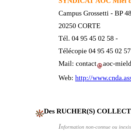
SYNDICAT AOC Miel de
Campus Grossetti - BP 4
20250 CORTE
Tél. 04 95 45 02 58 -
Télécopie 04 95 45 02 57
Mail: contact
aoc-mield
Web:
http://www.cnda.ass
Des RUCHER(S) COLLECTI
I
nformation non-connue ou inexis