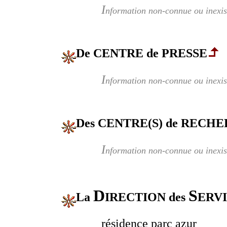
I
nformation non-connue ou inexis
De CENTRE de PRESSE
I
nformation non-connue ou inexis
Des CENTRE(S) de RECHE
I
nformation non-connue ou inexis
D
S
La
IRECTION des
ERV
résidence parc azur