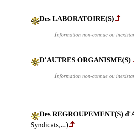
Des LABORATOIRE(S)
I
nformation non-connue ou inexista
D'AUTRES ORGANISME(S)
I
nformation non-connue ou inexista
Des REGROUPEMENT(S) d
Syndicats,...)