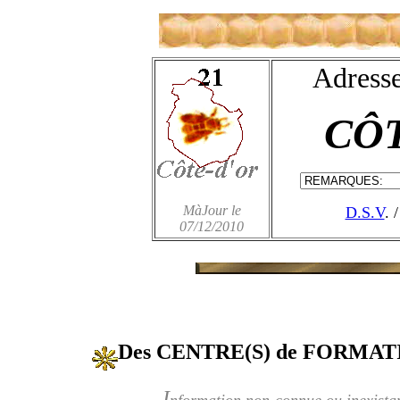
Adresse
CÔT
MàJour le
D.S.V
. 
07/12/2010
Des CENTRE(S) de FORMA
I