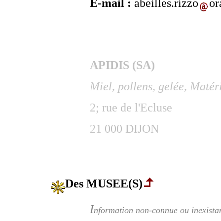
E-mail :
abeilles.rizzo
or
APIDIS (SA)
Miel, pollens, gelée, Matéri
2; rue de l'Ecluse
21 000 DIJON
Des MUSEE(S)
I
nformation non-connue ou inexista