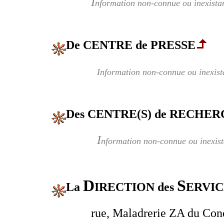
I
nformation non-connue ou inexista
De CENTRE de PRESSE
Information non-connue ou inexist
Des CENTRE(S) de RECHER
I
nformation non-connue ou inexist
D
S
La
IRECTION des
ERVI
rue, Maladrerie ZA du Con