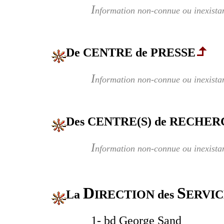
I
nformation non-connue ou inexista
De CENTRE de PRESSE
I
nformation non-connue ou inexista
Des CENTRE(S) de RECHER
I
nformation non-connue ou inexista
D
S
La
IRECTION des
ERVI
1- bd George Sand