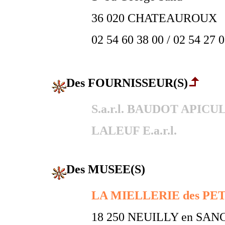
36 020 CHATEAUROUX
02 54 60 38 00 / 02 54 27 0
Des FOURNISSEUR(S)
S.a.r.l. BAUDOT APIC
LALEUF E.a.r.l.
Des MUSEE(S)
LA MIELLERIE des PETIT
18 250 NEUILLY en SA