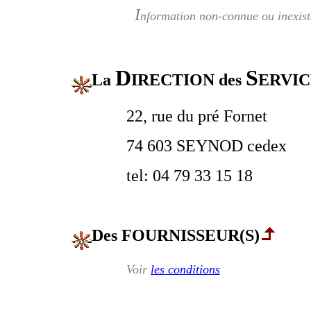
I
nformation non-connue ou inexist
D
S
La
IRECTION des
ERVI
22, rue du pré Fornet
74 603 SEYNOD cedex
tel: 04 79 33 15 18
Des FOURNISSEUR(S)
Voir
les conditions