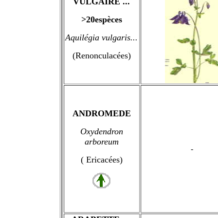
VULGAIRE ...
>20espèces
Aquilégia vulgaris...
(Renonculacées)
ANDROMEDE
Oxydendron
arboreum
-
( Ericacées)