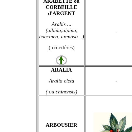
ARABETTE ou
CORBEILLE
d'ARGENT
Arabis ...
(albida,alpina,
-
coccinea, arenosa...)
( crucifères)
ARALIA
Aralia eleta
-
( ou chinensis)
ARBOUSIER